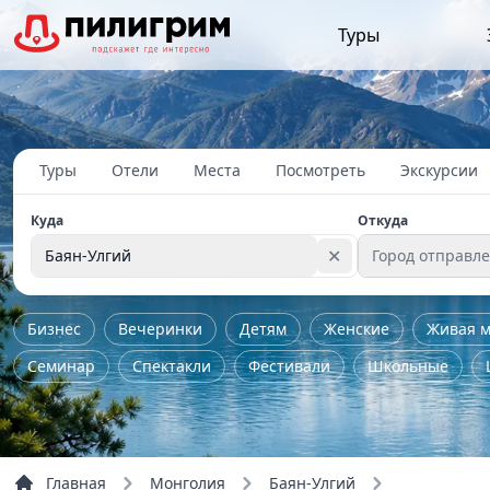
Туры
Туры
Отели
Места
Посмотреть
Экскурсии
Куда
Откуда
✕
Баян-Улгий
Город отправл
Бизнес
Вечеринки
Детям
Женские
Живая м
Семинар
Спектакли
Фестивали
Школьные
Главная
Монголия
Баян-Улгий