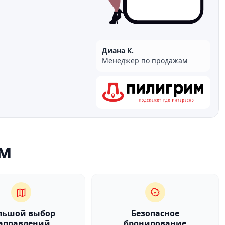
Диана К.
Менеджер по продажам
м
льшой выбор
Безопасное
аправлений
бронирование