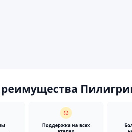
Преимущества Пилигри
ны
Поддержка на всех
Бо
этапах
н