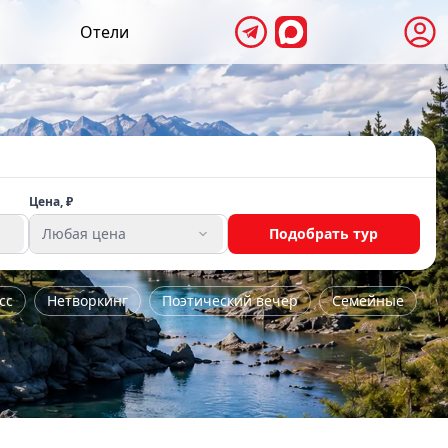
Отели
Цена, ₽
Любая цена
Подобрать тур
сс
Нетворкинг
Поэтический вечер
Семейные