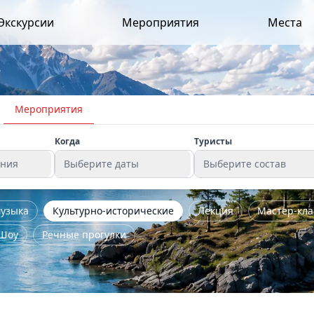
Экскурсии
Мероприятия
Места
Мероприятия
Когда
Туристы
ения
Выберите даты
Выберите состав
узыка
Культурно-исторические
Лекция
Мастер-кла
Шоу
Речные прогулки