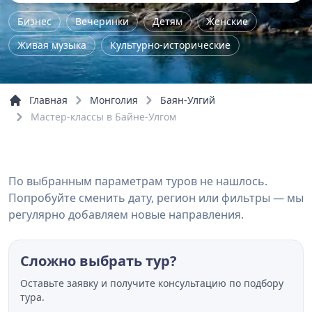
Бизнес
Вечеринки
Детям
Женские
Живая музыка
Культурно-исторические
Лекция
Мастер-класс
Нетворкинг
Поэтический вечер
Семейные
Семинар
Главная
Монголия
Баян-Улгий
Спектакли
Фестивали
Школьные
Шоу
Мастер-классы в Байне-Улгом
Речные прогулки
По выбранным параметрам туров не нашлось.
Попробуйте сменить дату, регион или фильтры — мы
регулярно добавляем новые направления.
Сложно выбрать тур?
Оставьте заявку и получите консультацию по подбору
тура.