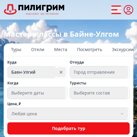
Мастер-классы в Байне-Улгом
Туры
Отели
Места
Посмотреть
Экскурсии
Куда
Откуда
✕
Баян-Улгий
Город отправления
Когда
Туристы
Выберите даты
Выберите состав
Цена, ₽
Любая цена
Подобрать тур