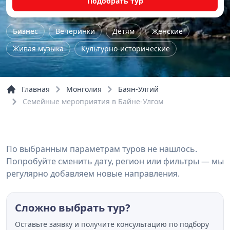
Подобрать тур
Бизнес
Вечеринки
Детям
Женские
Живая музыка
Культурно-исторические
Лекция
Мастер-класс
Нетворкинг
Поэтический вечер
Семейные
Семинар
Главная
Монголия
Баян-Улгий
Спектакли
Фестивали
Школьные
Шоу
Семейные мероприятия в Байне-Улгом
Речные прогулки
По выбранным параметрам туров не нашлось.
Попробуйте сменить дату, регион или фильтры — мы
регулярно добавляем новые направления.
Сложно выбрать тур?
Оставьте заявку и получите консультацию по подбору