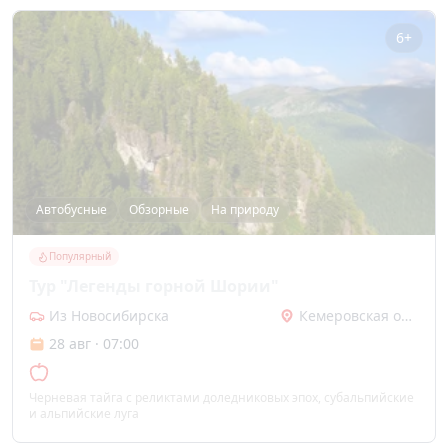
6+
Автобусные
Обзорные
На природу
Популярный
Тур "Легенды горной Шории"
Из Новосибирска
Кемеровская область
28 авг · 07:00
Черневая тайга с реликтами доледниковых эпох, субальпийские
и альпийские луга