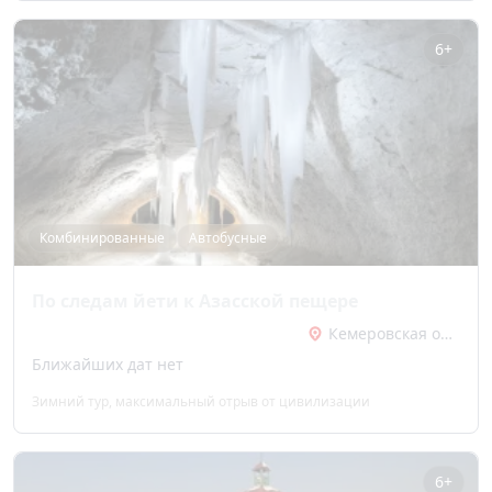
6+
Комбинированные
Автобусные
По следам йети к Азасской пещере
Кемеровская область
Ближайших дат нет
Зимний тур, максимальный отрыв от цивилизации
6+