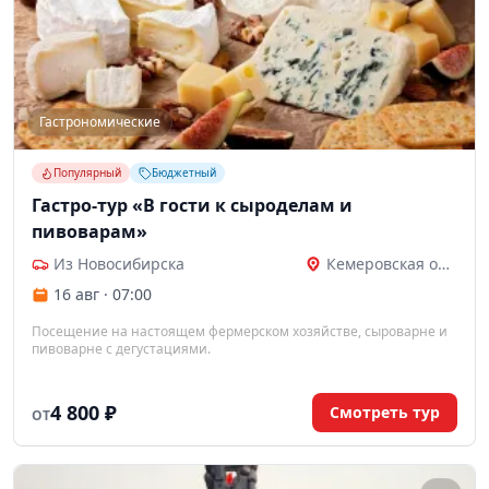
Гастрономические
Популярный
Бюджетный
Гастро-тур «В гости к сыроделам и
пивоварам»
Из Новосибирска
Кемеровская область
16 авг · 07:00
Посещение на настоящем фермерском хозяйстве, сыроварне и
пивоварне с дегустациями.
4 800 ₽
Смотреть тур
ОТ