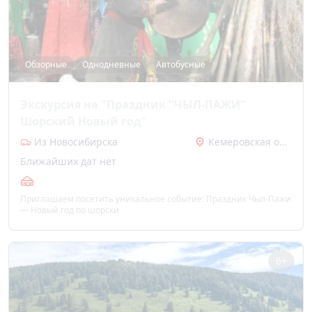
Обзорные
Однодневные
Автобусные
Экскурсия на "Праздник "ЧЫЛ-ПАЖИ"
Шорский Новый год"
Из Новосибирска
Кемеровская область
Ближайших дат нет
Приглашаем посетить уникальное событие: Праздник Чыл-Пажи
— Новый год по шорски
6+