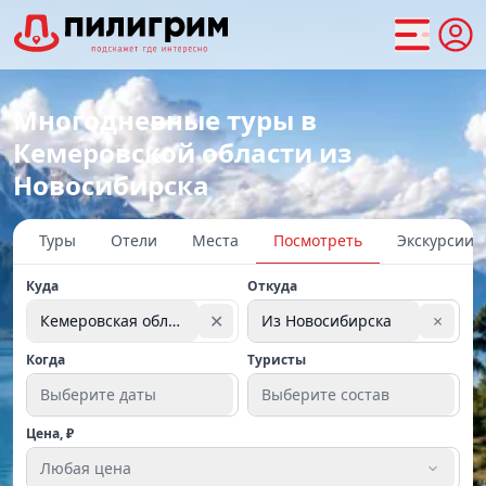
Многодневные туры в
Кемеровской области из
Новосибирска
Туры
Отели
Места
Посмотреть
Экскурсии
Куда
Откуда
✕
×
Кемеровская область
Из Новосибирска
Когда
Туристы
Выберите даты
Выберите состав
Цена, ₽
Любая цена