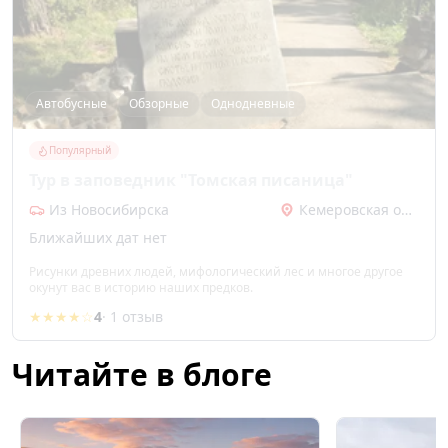
Автобусные
Обзорные
Однодневные
Популярный
Тур в заповедник "Томская писаница"
Из Новосибирска
Кемеровская область
Ближайших дат нет
Рисунки древних людей, мифологический лес и многое другое
окунут вас в историю наших предков.
★★★★☆
4
· 1 отзыв
Читайте в блоге