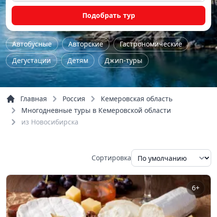
Подобрать тур
Автобусные
Авторские
Гастрономические
Дегустации
Детям
Джип-туры
Железнодорожные
Женские
Йога - туры
Комбинированные
Концерты
Главная
Россия
Кемеровская область
Культурно-исторические
Мастер-класс
Многодневные туры в Кемеровской области
из Новосибирска
Музейные
На природу
Однодневные
Пешие
По городу
По области
Семейные
Сортировка
Трекинг
Тур выходного дня
Экстрим
Обзорные
Речные прогулки
6+