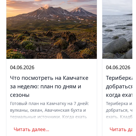
04.06.2026
04.06.2026
Что посмотреть на Камчатке
Териберка 
за неделю: план по дням и
добраться,
сезоны
когда ехат
Готовый план на Камчатку на 7 дней:
Териберка из 
вулканы, океан, Авачинская бухта и
добраться, чт
термальные источники. Когда ехать
ехать. Кладби
летом и в августе, бюджет,
океану, север
Читать далее...
Читать дале
самостоятельно или с туром.
Маршрут на д