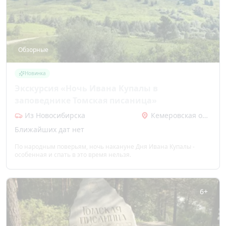
Обзорные
Новинка
Экскурсия «Ночь Ивана Купалы в
заповеднике Томская писаница»
Из Новосибирска
Кемеровская область
Ближайших дат нет
По народным поверьям, ночь накануне Дня Ивана Купалы -
особенная и спать в это время нельзя.
6+