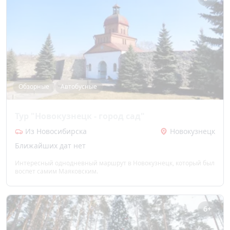
Обзорные
Автобусные
Тур "Новокузнецк - город сад"
Из Новосибирска
Новокузнецк
Ближайших дат нет
Интересный однодневный маршрут в Новокузнецк, который был
воспет самим Маяковским.
6+