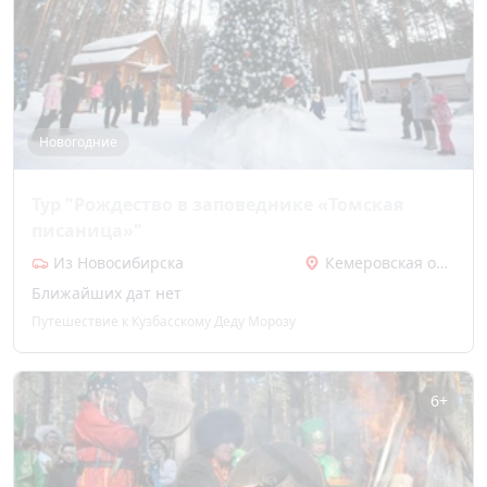
Новогодние
Тур "Рождество в заповеднике «Томская
писаница»"
Из Новосибирска
Кемеровская область
Ближайших дат нет
Путешествие к Кузбасскому Деду Морозу
6+