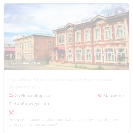
6+
Тур выходного дня
Тур «Мир Юрского периода (+ Купеческий
Мариинск)»
Из Новосибирска
Мариинск
Ближайших дат нет
Экскурсия в маленький старинный городок, где каждый дом и
улица пропитаны историей.