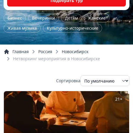
Подобрать тур
Бизнес
Вечеринки
Детям
Женские
Живая музыка
Культурно-исторические
Лекция
Мастер-класс
Нетворкинг
Поэтический вечер
Семейные
Семинар
Главная
Россия
Новосибирск
Спектакли
Фестивали
Школьные
Шоу
Нетворкинг мероприятия в Новосибирске
Речные прогулки
Сортировка
21+