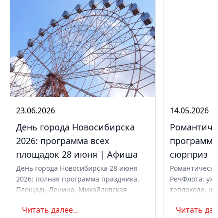
23.06.2026
14.05.2026
День города Новосибирска
Романтиче
2026: программа всех
программа,
площадок 28 июня | Афиша
сюрприз
День города Новосибирска 28 июня
Романтически
2026: полная программа праздника.
РечФлота: ужи
Площадь Ленина, Михайловская
теплоходе, це
набережная, парки. Вечерний
код. Свидание
Читать далее...
Читать дале
концерт с Айвазовским Оркестром и
предложение 