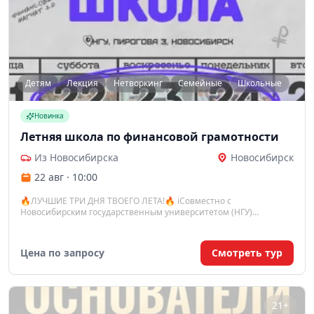
Детям
Лекция
Нетворкинг
Семейные
Школьные
Новинка
Летняя школа по финансовой грамотности
Из Новосибирска
Новосибирск
22 авг · 10:00
🔥ЛУЧШИЕ ТРИ ДНЯ ТВОЕГО ЛЕТА!🔥 ℹ️Совместно с
Новосибирским государственным университетом (НГУ)
олимпиадная школа «Таргет» снова запускает одно из
крупнейших образовательных событий за Уралом, и в этом году
оно будет в 2 раза масштабнее.
Цена по запросу
Смотреть тур
21+