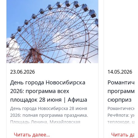
23.06.2026
14.05.2026
День города Новосибирска
Романтиче
2026: программа всех
программа,
площадок 28 июня | Афиша
сюрприз
День города Новосибирска 28 июня
Романтически
2026: полная программа праздника.
РечФлота: ужи
Площадь Ленина, Михайловская
теплоходе, це
набережная, парки. Вечерний
код. Свидание
Читать далее...
Читать дале
концерт с Айвазовским Оркестром и
предложение 