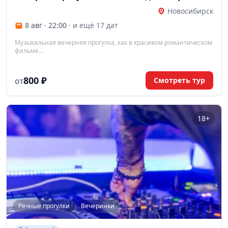
Новосибирск
8 авг · 22:00
· и ещё 17 дат
Музыкальная вечерняя прогулка, как в красивом романтическом
фильме...
800 ₽
Смотреть тур
ОТ
18+
Речные прогулки
Вечеринки