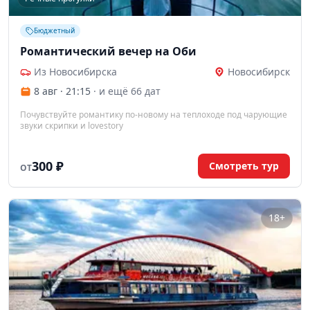
Бюджетный
Романтический вечер на Оби
Из Новосибирска
Новосибирск
8 авг · 21:15
· и ещё 66 дат
Почувствуйте романтику по-новому на теплоходе под чарующие
звуки скрипки и lovestory
300 ₽
Смотреть тур
ОТ
18+