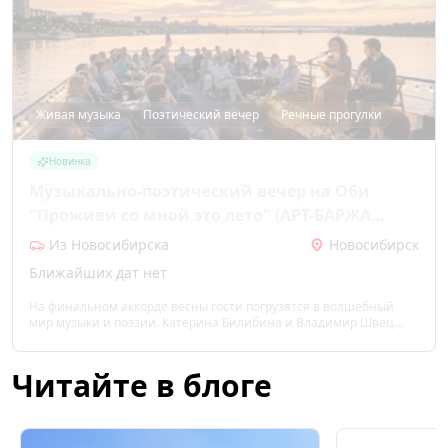
Живая музыка
Поэтический вечер
Речные прогулки
Новинка
Музыкально-поэтический вечер на Оби
"Проживи со мной это лето" (АРТ-БАРЖА
КУБРИК)
Из Новосибирска
Новосибирск
Ближайших дат нет
На финальном аккорде весны гости погрузятся в волшебный
мир музыки и поэзии. Катерина Билибина и Владимир Швец
представят музыкально-поэтическую импровизацию.
Мероприятие предназначено для зрителей от 12 лет.
Читайте в блоге