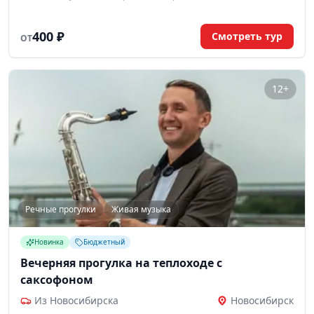
карточки, а победителем становится тот, кто первым соберёт
строчку. Призы — заряд настроения, тёплые воспоминания и
небольшой приятный бонус. Подходит для гостей от 12 лет.
400 ₽
Смотреть тур
ОТ
12+
Речные прогулки
Живая музыка
Новинка
Бюджетный
Вечерняя прогулка на теплоходе с
саксофоном
Из Новосибирска
Новосибирск