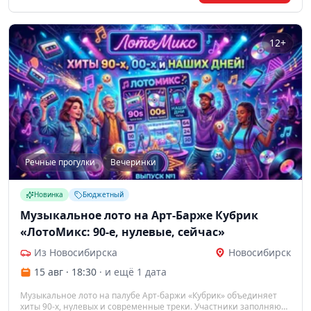
12+
Речные прогулки
Вечеринки
Новинка
Бюджетный
Музыкальное лото на Арт-Барже Кубрик
«ЛотоМикс: 90-е, нулевые, сейчас»
Из Новосибирска
Новосибирск
15 авг · 18:30
· и ещё 1 дата
Музыкальное лото на палубе Арт-баржи «Кубрик» объединяет
хиты 90-х, нулевых и современные треки. Участники заполняют