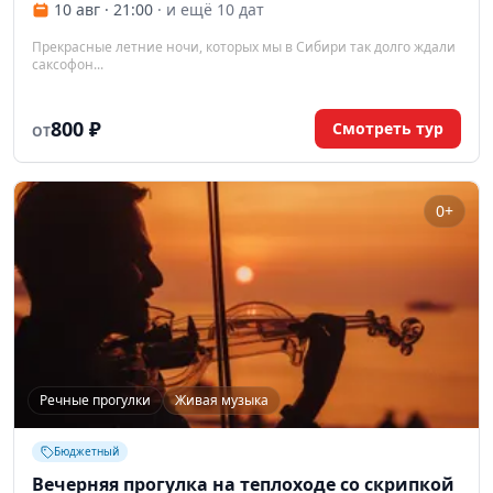
10 авг · 21:00
· и ещё 10 дат
Прекрасные летние ночи, которых мы в Сибири так долго ждали
саксофон...
800 ₽
Смотреть тур
ОТ
0+
Речные прогулки
Живая музыка
Бюджетный
Вечерняя прогулка на теплоходе со скрипкой