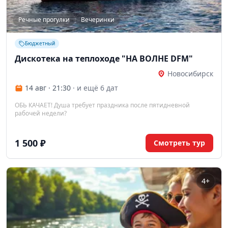
Речные прогулки
Вечеринки
Бюджетный
Дискотека на теплоходе "НА ВОЛНЕ DFM"
Новосибирск
14 авг · 21:30
· и ещё 6 дат
ОБЬ КАЧАЕТ! Душа требует праздника после пятидневной
рабочей недели?
1 500 ₽
Смотреть тур
4+