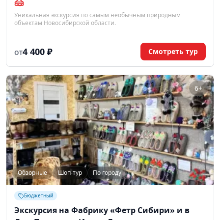
Уникальная экскурсия по самым необычным природным
объектам Новосибирской области.
4 400 ₽
Смотреть тур
ОТ
6+
Обзорные
Шоп-тур
По городу
Бюджетный
Экскурсия на Фабрику «Фетр Сибири» и в