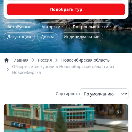
Подобрать тур
Автобусные
Авторские
Гастрономические
Дегустации
Детям
Индивидуальные
Культурно-исторические
Мастер-класс
На природу
Однодневные
Пешие
Главная
Россия
Новосибирская область
Обзорные экскурсии в Новосибирской области из
По городу
По области
Тур выходного дня
Новосибирска
Школьные
Шоп-тур
Обзорные
Речные прогулки
Сортировка
6+