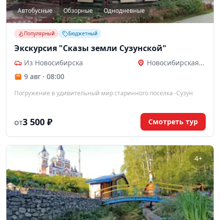
Автобусные
Обзорные
Однодневные
Популярный
Бюджетный
Экскурсия "Сказы земли Сузунской"
Из Новосибирска
Новосибирская область
9 авг · 08:00
Погружение в удивительный мир старинного поселка -Сузун
3 500 ₽
Смотреть тур
ОТ
4+