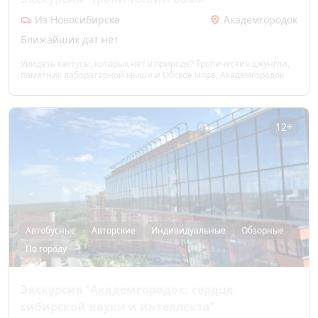
Из Новосибирска
Академгородок
Ближайших дат нет
Увидеть кактусы, которых нет в природе? Тропические джунгли,
памятник лабораторной мыши и Обское море, Академгородок
12+
Автобусные
Авторские
Индивидуальные
Обзорные
По городу
Экскурсия "Академгородок: сердце
сибирской науки и интеллекта"