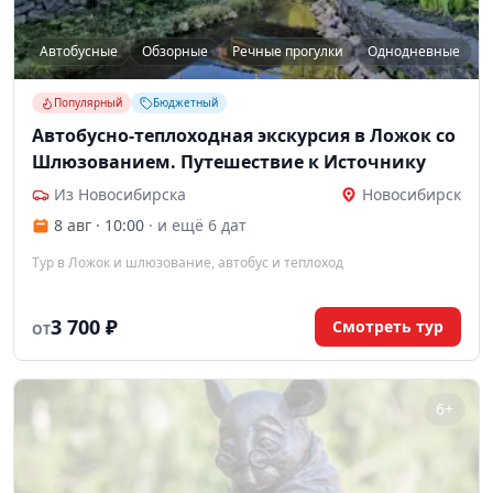
Автобусные
Обзорные
Речные прогулки
Однодневные
Популярный
Бюджетный
Автобусно-теплоходная экскурсия в Ложок со
Шлюзованием. Путешествие к Источнику
Из Новосибирска
Новосибирск
8 авг · 10:00
· и ещё 6 дат
Тур в Ложок и шлюзование, автобус и теплоход
3 700 ₽
Смотреть тур
ОТ
6+