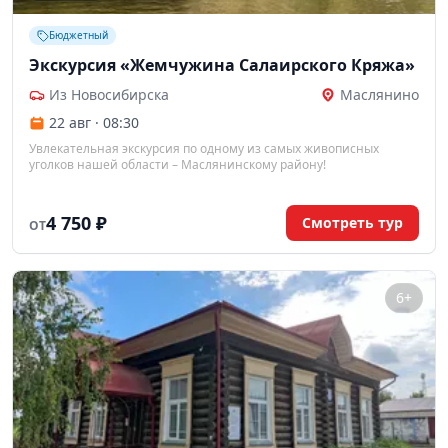
Бюджетный
Экскурсия «Жемчужина Салаирского Кряжа»
Из Новосибирска
Маслянино
22 авг · 08:30
Увлекательная экскурсия по одному из самых живописных
уголков нашей области – Маслянинскому району!
4 750 ₽
Смотреть тур
ОТ
6+