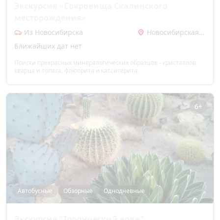
Экскурсия «Сокровища Скалинского
месторождения»
Из Новосибирска
Новосибирская область
Ближайших дат нет
Поиски прекрасных минералогических образцов - кристаллов
кварца и топаза, флюорита и касситерита.
6+
Автобусные
Обзорные
Однодневные
Экскурсия "Тропический вояж"