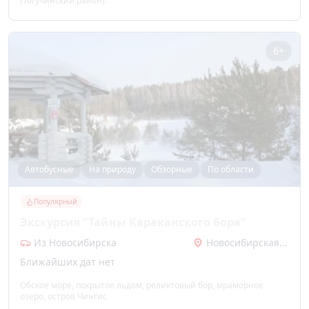
(Тогучинский район).
6+
Автобусные
На природу
Обзорные
По области
Популярный
Экскурсия "Тайны Караканского бора"
Из Новосибирска
Новосибирская область
Ближайших дат нет
Обское море, покрытое льдом, реликтовый бор, мраморное
озеро, остров Чингис