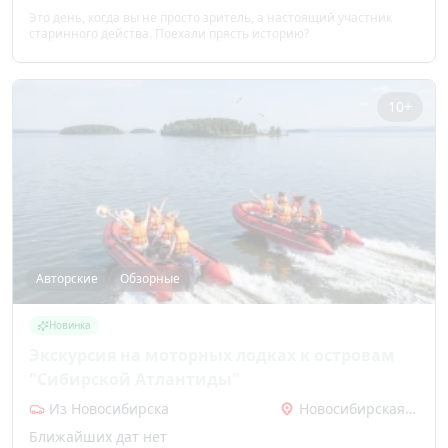
Это день, когда вы не просто зритель, а настоящий участник
старинного действа. Поехали прясть историю?
10+
Авторские
Обзорные
Новинка
Экскурсия на моторных лодках к островам
"Сибирской Атлантиды"
Из Новосибирска
Новосибирская область
Ближайших дат нет