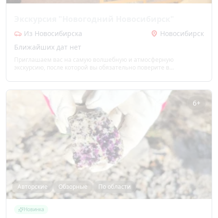
Экскурсия "Новогодний Новосибирск"
Из Новосибирска
Новосибирск
Ближайших дат нет
Приглашаем вас на самую волшебную и атмосферную
экскурсию, после которой вы обязательно поверите в
новогодние чудеса!
6+
Авторские
Обзорные
По области
Новинка