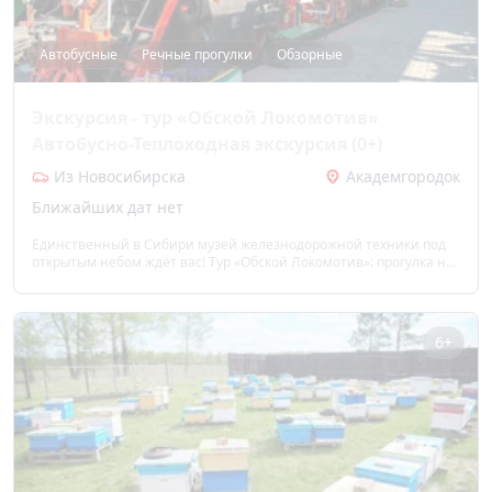
Автобусные
Речные прогулки
Обзорные
Экскурсия - тур «Обской Локомотив»
Автобусно-Теплоходная экскурсия (0+)
Из Новосибирска
Академгородок
Ближайших дат нет
Единственный в Сибири музей железнодорожной техники под
открытым небом ждёт вас! Тур «Обской Локомотив»: прогулка на
теплоходе под мостами, шлюзование, обзор Академгородка с
мышью, лисой и «Гусями», посещение уникальной экспозиции
поездов. Прикоснуться к истории, сделать яркие фото и открыть
Новосибирск с воды и суши.
6+