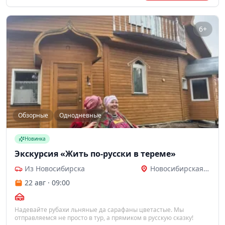
6+
Обзорные
Однодневные
Новинка
Экскурсия «Жить по-русски в тереме»
Из Новосибирска
Новосибирская область
22 авг · 09:00
Надевайте рубахи льняные да сарафаны цветастые. Мы
отправляемся не просто в тур, а прямиком в русскую сказку!