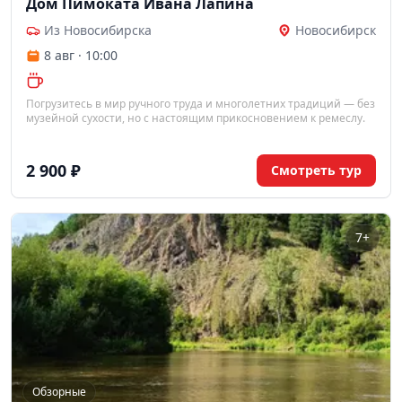
Дом Пимоката Ивана Лапина
Из Новосибирска
Новосибирск
8 авг · 10:00
Погрузитесь в мир ручного труда и многолетних традиций — без
музейной сухости, но с настоящим прикосновением к ремеслу.
2 900 ₽
Смотреть тур
7+
Обзорные