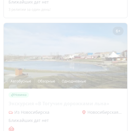
Ближайших дат нет
3 религии за один день!
6+
Автобусные
Обзорные
Однодневные
Новинка
Экскурсия «В Тогучин дорожками льна»
Из Новосибирска
Новосибирская область
Ближайших дат нет