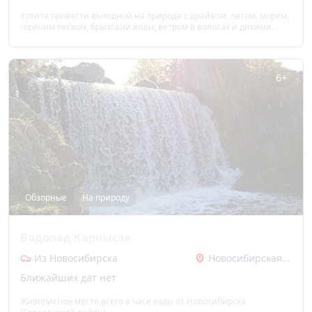
Хотите провести выходной на природе с драйвом, летом, морем,
горячим песком, брызгами воды, ветром в волосах и дикими
пляжами на затерянных островах? Всё это вас ждет в экскурсии
на моторных лодках по Обскому морю.
6+
Обзорные
На природу
Водопад Карпысак
Из Новосибирска
Новосибирская область
Ближайших дат нет
Живописное место всего в часе езды от Новосибирска