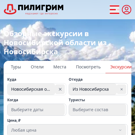
Обзорные экскурсии в
Новосибирской области из
Новосибирска
Туры
Отели
Места
Посмотреть
Экскурсии
Куда
Откуда
✕
×
Новосибирская область
Из Новосибирска
Когда
Туристы
Выберите даты
Выберите состав
Цена, ₽
Любая цена