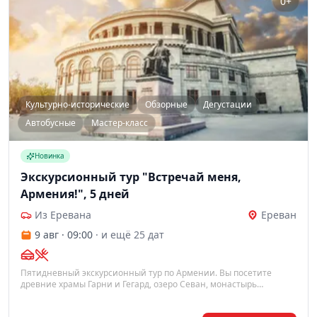
0+
Культурно-исторические
Обзорные
Дегустации
Автобусные
Мастер-класс
Новинка
Экскурсионный тур "Встречай меня,
Армения!", 5 дней
Из Еревана
Ереван
9 авг · 09:00
· и ещё 25 дат
Пятидневный экскурсионный тур по Армении. Вы посетите
древние храмы Гарни и Гегард, озеро Севан, монастырь
Агарцин, а также познакомитесь с Ереваном, его коньячным
заводом и традиционной выпечкой лаваша.