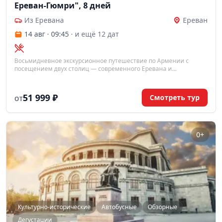
Ереван-Гюмри", 8 дней
Из Еревана
Ереван
14 авг · 09:45
· и ещё 12 дат
Восьмидневное экскурсионное путешествие по Армении с
посещением двух столиц — современного Еревана и
культурного Гюмри. В программе — обзорные экскурсии, Гарни и
Гегард, коньячный завод с дегустацией и мастер-класс по
выпечке лаваша.
51 999 ₽
Смотреть тур
ОТ
0+
Культурно-исторические
Автобусные
Обзорные
Дегустации