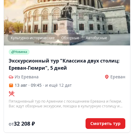
Культурно-исторические
Обзорные
Автобусные
Новинка
Экскурсионный тур "Классика двух столиц:
Ереван-Гюмри", 5 дней
Из Еревана
Ереван
13 авг · 09:45
· и ещё 12 дат
Пятидневный тур по Армении с посещением Еревана и Гюмри.
Вас ждут обзорные экскурсии, поездка в культурную столицу и
монастырь Аричаванк. Включено проживание с завтраками,
трансферы и входные билеты.
32 208 ₽
Смотреть тур
ОТ