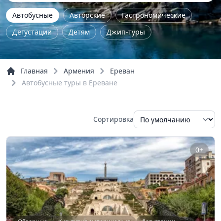
Автобусные
Авторские
Гастрономические
Дегустации
Детям
Джип-туры
Железнодорожные
Женские
Йога - туры
Комбинированные
Концерты
Главная
Армения
Ереван
Культурно-исторические
Мастер-класс
Автобусные туры в Ереване
Музейные
На природу
Однодневные
Пешие
По городу
По области
Семейные
Сортировка
Трекинг
Тур выходного дня
Экстрим
Обзорные
Речные прогулки
0+