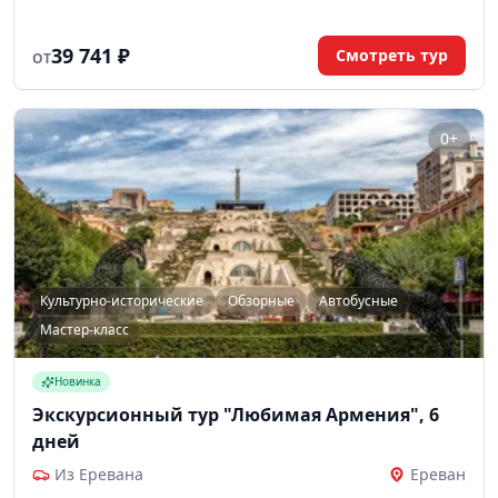
Севан и город Дилижан, обзорная прогулка по Еревану и
дегустация на Ереванском коньячном заводе.
39 741 ₽
Смотреть тур
ОТ
0+
Культурно-исторические
Обзорные
Автобусные
Мастер-класс
Новинка
Экскурсионный тур "Любимая Армения", 6
дней
Из Еревана
Ереван