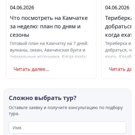
04.06.2026
04.06.2026
Что посмотреть на Камчатке
Териберка 
за неделю: план по дням и
добраться,
сезоны
когда ехат
Готовый план на Камчатку на 7 дней:
Териберка из 
вулканы, океан, Авачинская бухта и
добраться, чт
термальные источники. Когда ехать
ехать. Кладби
летом и в августе, бюджет,
океану, север
Читать далее...
Читать дале
самостоятельно или с туром.
Маршрут на д
Советы по пое
Сложно выбрать тур?
Оставьте заявку и получите консультацию по подбору
тура.