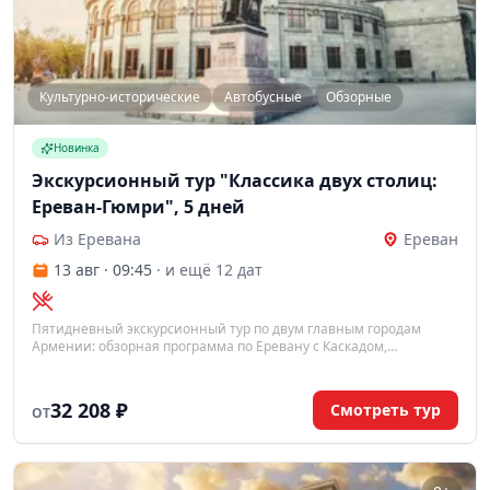
Культурно-исторические
Автобусные
Обзорные
Новинка
Экскурсионный тур "Классика двух столиц:
Ереван-Гюмри", 5 дней
Из Еревана
Ереван
13 авг · 09:45
· и ещё 12 дат
Пятидневный экскурсионный тур по двум главным городам
Армении: обзорная программа по Еревану с Каскадом,
Площадью Республики и мемориалом Цицернакаберд, а также
поездка в культурную столицу Гюмри с монастырём Аричаванк.
Проживание с завтраками, трансферы и услуги гида включены.
32 208 ₽
Смотреть тур
ОТ