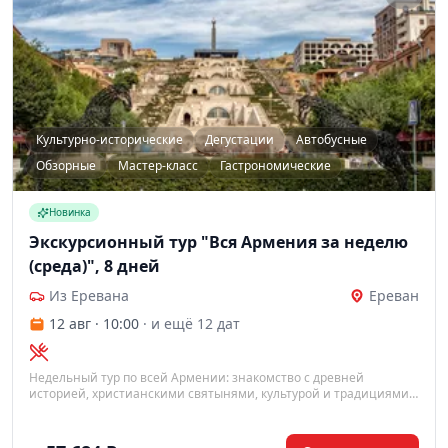
Культурно-исторические
Дегустации
Автобусные
Обзорные
Мастер-класс
Гастрономические
Новинка
Экскурсионный тур "Вся Армения за неделю
(среда)", 8 дней
Из Еревана
Ереван
12 авг · 10:00
· и ещё 12 дат
Недельный тур по всей Армении: знакомство с древней
историей, христианскими святынями, культурой и традициями.
Вы посетите ключевые достопримечательности, включая
языческий храм Гарни, монастырь Гегард, столицу Ереван,
духовный центр Эчмиадзин, а также насладитесь дегустацией