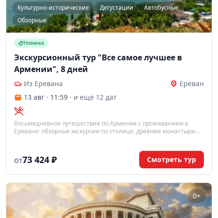
Культурно-исторические
Дегустации
Автобусные
Обзорные
Новинка
Экскурсионный тур "Все самое лучшее в
Армении", 8 дней
Из Еревана
Ереван
13 авг · 11:59
· и ещё 12 дат
Восьмидневное путешествие по Армении с проживанием в
Ереване: обзорные экскурсии по столице, древние монастыри
Эчмиадзин, Гегард и Хор Вирап, языческий храм Гарни, озеро
Севан и дегустации армянских вин и коньяка.
73 424 ₽
Смотреть тур
ОТ
0+