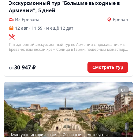
Экскурсионный тур "Большие выходные в
Армении", 5 дней
Из Еревана
Ереван
12 авг · 11:59
· и ещё 12 дат
Пятидневный экскурсионный тур по Армении с проживанием в
Ереване: языческий храм Солнца в Гарни, пещерный монастырь
Гегард, обзорная экскурсия по столице и свободный день для
дополнительных поездок.
30 947 ₽
Смотреть тур
ОТ
0+
Культурно-исторические
Обзорные
Автобусные