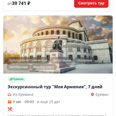
39 741 ₽
Смотреть тур
ОТ
0+
Культурно-исторические
Дегустации
Обзорные
Автобусные
Мастер-класс
Новинка
Экскурсионный тур "Моя Армения", 7 дней
Из Еревана
Ереван
9 авг · 09:00
· и ещё 25 дат
Семидневный экскурсионный тур по Армении с проживанием в