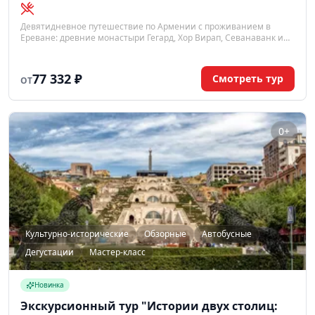
Девятидневное путешествие по Армении с проживанием в
Ереване: древние монастыри Гегард, Хор Вирап, Севанаванк и
Агарцин, языческий храм Гарни, духовный центр Эчмиадзин,
озеро Севан и Дилижан, дегустации армянских вин и коньяка.
77 332 ₽
Смотреть тур
ОТ
0+
Культурно-исторические
Обзорные
Автобусные
Дегустации
Мастер-класс
Новинка
Экскурсионный тур "Истории двух столиц: