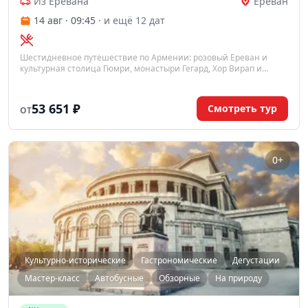
Из Еревана
Ереван
14 авг · 09:45
· и ещё 12 дат
Шестидневное путешествие по Армении: розовый Ереван и
культурная столица Гюмри, монастыри Гегард, Хор Вирап и
Нораванк, языческий храм Гарни, дегустации армянского
коньяка и вина.
53 651 ₽
Смотреть тур
ОТ
0+
Культурно-исторические
Гастрономические
Дегустации
Мастер-класс
Автобусные
Обзорные
На природу