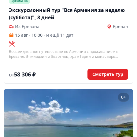
Новинка
Экскурсионный тур "Вся Армения за неделю
(суббота)", 8 дней
Из Еревана
Ереван
15 авг · 10:00
· и ещё 11 дат
Восьмидневное путешествие по Армении с проживанием в
Ереване: Эчмиадзин и Звартноц, храм Гарни и монастырь
Гегард, озеро Севан и Дилижан, обзорная экскурсия по Еревану с
дегустацией коньяка «АрАрАт».
58 306 ₽
Смотреть тур
ОТ
0+