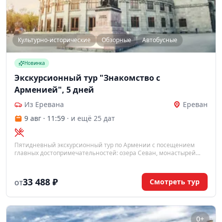
Культурно-исторические
Обзорные
Автобусные
Новинка
Экскурсионный тур "Знакомство с
Арменией", 5 дней
Из Еревана
Ереван
9 авг · 11:59
· и ещё 25 дат
Пятидневный экскурсионный тур по Армении с посещением
главных достопримечательностей: озера Севан, монастырей
Агарцин, Гегард, Севанаванк, храма Гарни и арки Чаренца.
Включены завтраки, трансферы, входные билеты и мастер-класс
по выпечке лаваша. Программа адаптирована под заезды во
33 488 ₽
Смотреть тур
ОТ
вторник или воскресенье.
0+