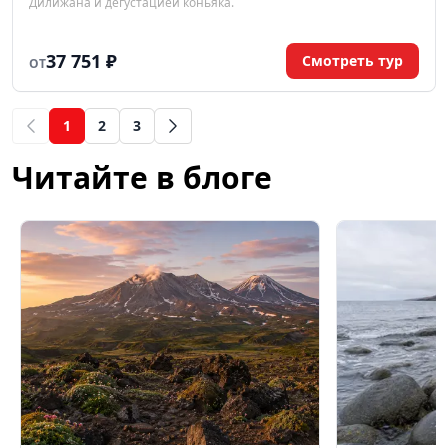
Дилижана и дегустацией коньяка.
37 751 ₽
Смотреть тур
ОТ
1
2
3
(current)
Читайте в блоге