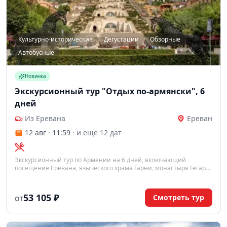
Культурно-исторические
Дегустации
Обзорные
Автобусные
Новинка
Экскурсионный тур "Отдых по-армянски", 6
дней
Из Еревана
Ереван
12 авг · 11:59
· и ещё 12 дат
Экскурсионный тур по Армении на 6 дней, включающий
посещение Еревана, языческого храма Гарни, монастыря Гегард,
Эчмиадзина, Звартноца и других достопримечательностей, а
также дегустации вин и коньяка.
53 105 ₽
Смотреть тур
ОТ