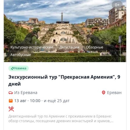
0+
Культурно-исторические
Дегустации
Обзорные
Автобусные
Новинка
Экскурсионный тур "Прекрасная Армения", 9
дней
Из Еревана
Ереван
13 авг · 10:00
· и ещё 25 дат
Девятидневный тур по Армении с проживанием в Ереване:
обзор столицы, посещение древних монастырей и храмов,
дегустация коньяка и вин, свободные дни для дополнительных