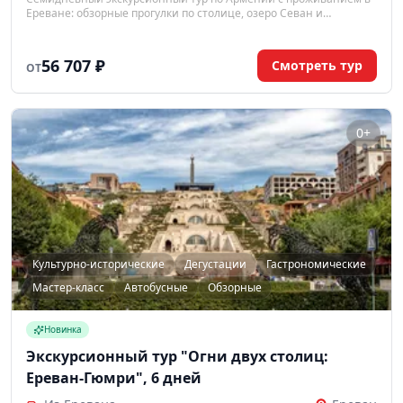
Ереване: обзорные прогулки по столице, озеро Севан и
Дилижан, языческий храм Гарни и пещерный монастырь Гегард,
дегустации армянского коньяка и вина.
56 707 ₽
Смотреть тур
ОТ
0+
Культурно-исторические
Дегустации
Гастрономические
Мастер-класс
Автобусные
Обзорные
Новинка
Экскурсионный тур "Огни двух столиц:
Ереван-Гюмри", 6 дней