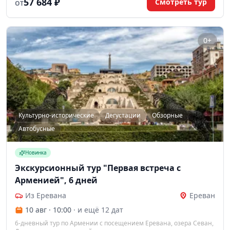
57 684 ₽
Смотреть тур
ОТ
коньяка и вина.
0+
Культурно-исторические
Дегустации
Обзорные
Автобусные
Новинка
Экскурсионный тур "Первая встреча с
Арменией", 6 дней
Из Еревана
Ереван
10 авг · 10:00
· и ещё 12 дат
6-дневный тур по Армении с посещением Еревана, озера Севан,