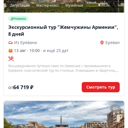
Дегустации
Мастер-класс
Музейные
Новинка
Экскурсионный тур "Жемчужины Армении",
8 дней
Из Еревана
Ереван
13 авг · 10:00
· и ещё 25 дат
Восьмидневное путешествие по Армении с проживанием в
Ереване: классический тур по столице, Эчмиадзин и Звартноц,
языческий храм Гарни и пещерный монастырь Гегард, Хор Вирап
у подножия Арарата, озеро Севан и Дилижан. В программе —
дегустации на Ереванском коньячном заводе и винодельне
64 719 ₽
Смотреть тур
ОТ
Арени, а также мастер-класс по выпечке армянского лаваша.
0+