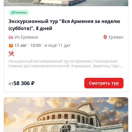
Новинка
Экскурсионный тур "Вся Армения за неделю
(суббота)", 8 дней
Из Еревана
Ереван
15 авг · 10:00
· и ещё 11 дат
Насыщенный восьмидневный тур по Армении с посещением
главных достопримечательностей: Эчмиадзин, Звартноц, Гарни,
Гегард, озеро Севан, Дилижан и обзорные экскурсии по Еревану
с дегустацией коньяков. В программе также два свободных дня
для дополнительных экскурсий.
58 306 ₽
Смотреть тур
ОТ
0+