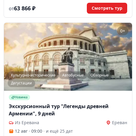
экскурсий.
63 866 ₽
Смотреть тур
ОТ
0+
Культурно-исторические
Автобусные
Обзорные
Дегустации
Новинка
Экскурсионный тур "Легенды древней
Армении", 9 дней
Из Еревана
Ереван
12 авг · 09:00
· и ещё 25 дат