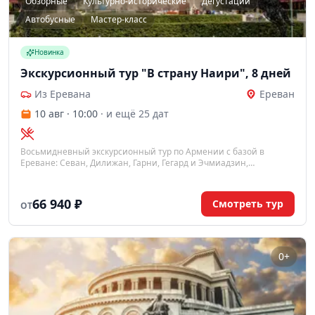
Обзорные
Культурно-исторические
Дегустации
Автобусные
Мастер-класс
Новинка
Экскурсионный тур "В страну Наири", 8 дней
Из Еревана
Ереван
10 авг · 10:00
· и ещё 25 дат
Восьмидневный экскурсионный тур по Армении с базой в
Ереване: Севан, Дилижан, Гарни, Гегард и Эчмиадзин,
дегустации коньяка и вина и мастер-класс по лавашу.
66 940 ₽
Смотреть тур
ОТ
0+