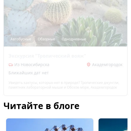
Автобусные
Обзорные
Однодневные
Экскурсия "Тропический вояж"
Из Новосибирска
Академгородок
Ближайших дат нет
Увидеть кактусы, которых нет в природе? Тропические джунгли,
памятник лабораторной мыши и Обское море, Академгородок
Читайте в блоге