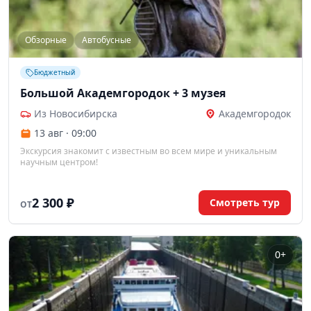
Обзорные
Автобусные
Бюджетный
Большой Академгородок + 3 музея
Из Новосибирска
Академгородок
13 авг · 09:00
Экскурсия знакомит с известным во всем мире и уникальным
научным центром!
2 300 ₽
Смотреть тур
ОТ
0+