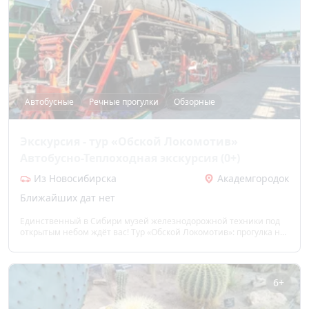
Автобусные
Речные прогулки
Обзорные
Экскурсия - тур «Обской Локомотив»
Автобусно-Теплоходная экскурсия (0+)
Из Новосибирска
Академгородок
Ближайших дат нет
Единственный в Сибири музей железнодорожной техники под
открытым небом ждёт вас! Тур «Обской Локомотив»: прогулка на
теплоходе под мостами, шлюзование, обзор Академгородка с
мышью, лисой и «Гусями», посещение уникальной экспозиции
поездов. Прикоснуться к истории, сделать яркие фото и открыть
Новосибирск с воды и суши.
6+