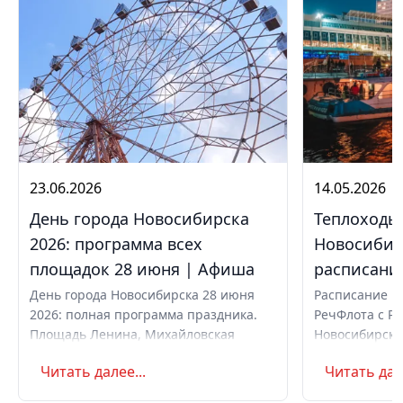
23.06.2026
14.05.2026
День города Новосибирска
Теплоходы
2026: программа всех
Новосибир
площадок 28 июня | Афиша
расписание
День города Новосибирска 28 июня
Расписание и
2026: полная программа праздника.
РечФлота с Ре
Площадь Ленина, Михайловская
Новосибирска 
набережная, парки. Вечерний
шлюзование, 
Читать далее...
Читать дале
концерт с Айвазовским Оркестром и
вечер. Как ку
AMCHI. Вход свободный. Список