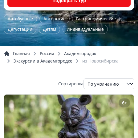
Подобрать тур
Автобусные
Авторские
Гастрономические
Дегустации
Детям
Индивидуальные
Культурно-исторические
Мастер-класс
На природу
Однодневные
Пешие
Главная
Россия
Академгородок
По городу
По области
Тур выходного дня
Экскурсии в Академгородке
из Новосибирска
Школьные
Шоп-тур
Обзорные
Речные прогулки
Сортировка
6+