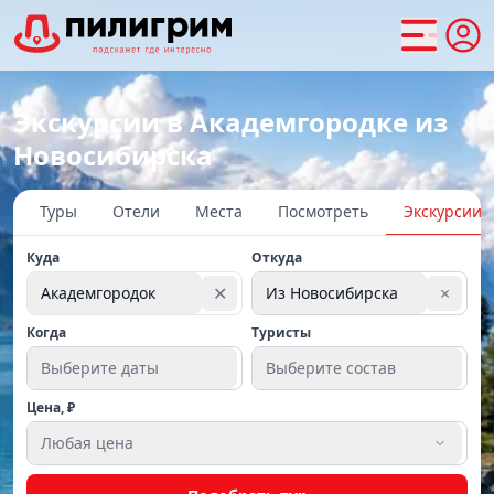
Экскурсии в Академгородке из
Новосибирска
Туры
Отели
Места
Посмотреть
Экскурсии
Куда
Откуда
✕
×
Академгородок
Из Новосибирска
Когда
Туристы
Выберите даты
Выберите состав
Цена, ₽
Любая цена