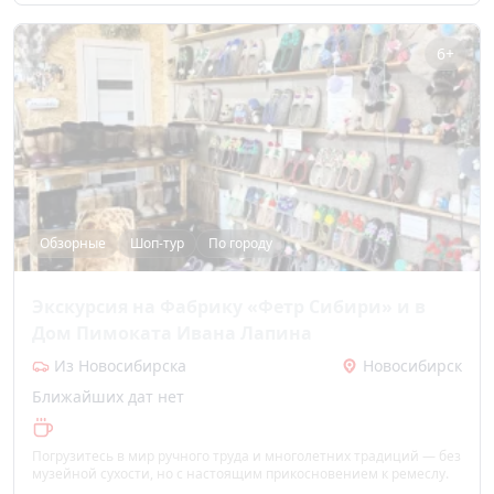
6+
Обзорные
Шоп-тур
По городу
Экскурсия на Фабрику «Фетр Сибири» и в
Дом Пимоката Ивана Лапина
Из Новосибирска
Новосибирск
Ближайших дат нет
Погрузитесь в мир ручного труда и многолетних традиций — без
музейной сухости, но с настоящим прикосновением к ремеслу.