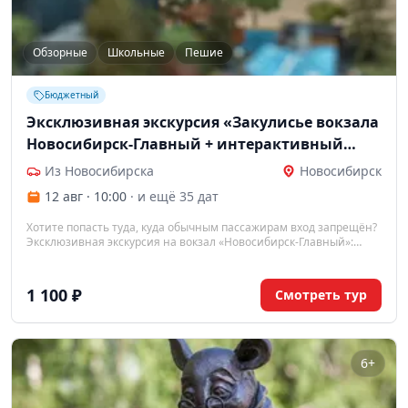
Обзорные
Школьные
Пешие
Бюджетный
Эксклюзивная экскурсия «Закулисье вокзала
Новосибирск-Главный + интерактивный
макет «Новосибирь в миниатюре»
Из Новосибирска
Новосибирск
12 авг · 10:00
· и ещё 35 дат
Хотите попасть туда, куда обычным пассажирам вход запрещён?
Эксклюзивная экскурсия на вокзал «Новосибирск-Главный»:
подъём на 8 этаж, панорамный вид, легенды
правительственной комнаты и закулисье строящегося макета
«Новосибирск в миниатюре». Крутые фото и истории, которых
1 100 ₽
Смотреть тур
нет в путеводителях.
6+