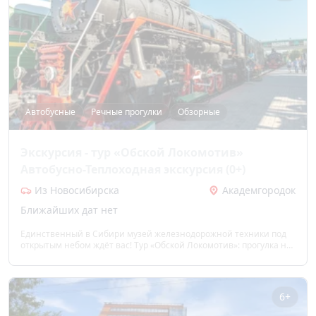
Автобусные
Речные прогулки
Обзорные
Экскурсия - тур «Обской Локомотив»
Автобусно-Теплоходная экскурсия (0+)
Из Новосибирска
Академгородок
Ближайших дат нет
Единственный в Сибири музей железнодорожной техники под
открытым небом ждёт вас! Тур «Обской Локомотив»: прогулка на
теплоходе под мостами, шлюзование, обзор Академгородка с
мышью, лисой и «Гусями», посещение уникальной экспозиции
поездов. Прикоснуться к истории, сделать яркие фото и открыть
Новосибирск с воды и суши.
6+