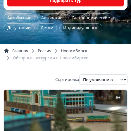
Подобрать тур
Автобусные
Авторские
Гастрономические
Дегустации
Детям
Индивидуальные
Культурно-исторические
Мастер-класс
На природу
Однодневные
Пешие
Главная
Россия
Новосибирск
По городу
По области
Тур выходного дня
Обзорные экскурсии в Новосибирске
Школьные
Шоп-тур
Обзорные
Речные прогулки
Сортировка
6+