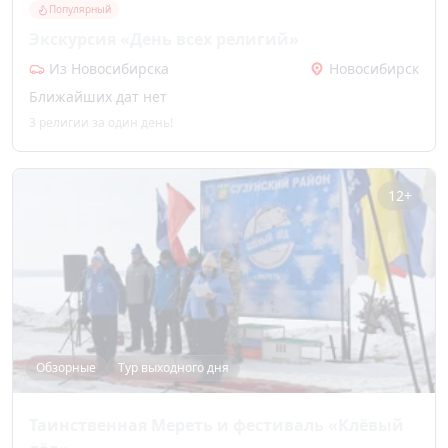
Популярный
Экскурсия «День всех религий»
Из Новосибирска
Новосибирск
Ближайших дат нет
3 религии за один день!
12+
Обзорные
Тур выходного дня
Таинственная Мереть и фестиваль «Клёвый