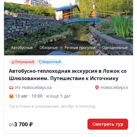
Автобусные
Обзорные
Речные прогулки
Однодневные
Популярный
Бюджетный
Автобусно-теплоходная экскурсия в Ложок со
Шлюзованием. Путешествие к Источнику
Из Новосибирска
Новосибирск
13 авг · 10:00
· и ещё 5 дат
Тур в Ложок и шлюзование, автобус и теплоход
3 700 ₽
Смотреть тур
ОТ