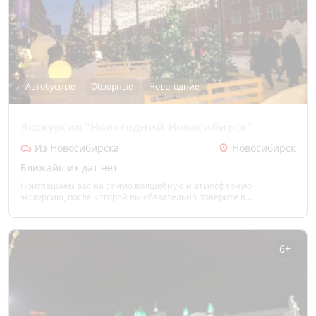
Автобусные
Обзорные
Новогодние
Экскурсия "Новогодний Новосибирск"
Из Новосибирска
Новосибирск
Ближайших дат нет
Приглашаем вас на самую волшебную и атмосферную
экскурсию, после которой вы обязательно поверите в
новогодние чудеса!
6+