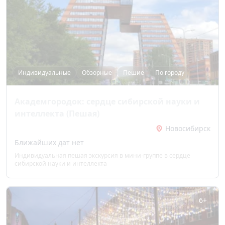
Индивидуальные
Обзорные
Пешие
По городу
Академгородок: сердце сибирской науки и
интеллекта (Пешая)
Новосибирск
Ближайших дат нет
Индивидуальная пешая экскурсия в мини-группе в сердце
сибирской науки и интеллекта
6+