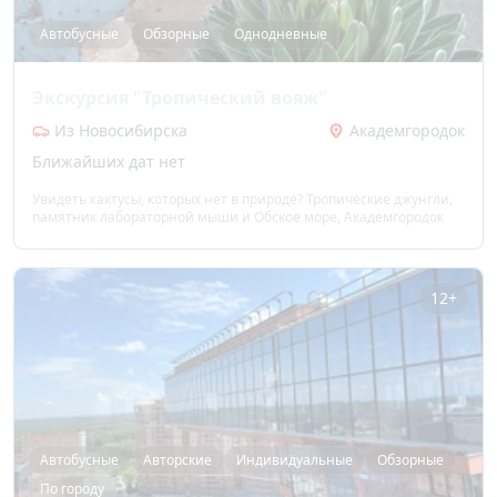
Автобусные
Обзорные
Однодневные
Экскурсия "Тропический вояж"
Из Новосибирска
Академгородок
Ближайших дат нет
Увидеть кактусы, которых нет в природе? Тропические джунгли,
памятник лабораторной мыши и Обское море, Академгородок
12+
Автобусные
Авторские
Индивидуальные
Обзорные
По городу