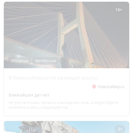
18+
Обзорные
Автобусные
В Новосибирске не разводят мосты
Новосибирск
Ближайших дат нет
Не упустите шанс прожить новогоднюю ночь, которую будете
вспоминать весь следующий год!
3+