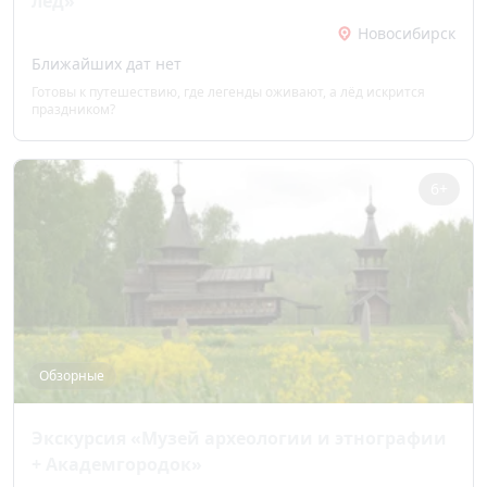
лёд»
Новосибирск
Ближайших дат нет
Готовы к путешествию, где легенды оживают, а лёд искрится
праздником?
6+
Обзорные
Экскурсия «Музей археологии и этнографии
+ Академгородок»